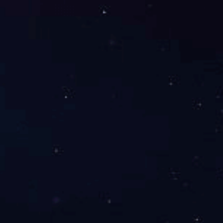
产品中心
乐鱼（中国）官方网站_www.leyu.com
leyu
金鹭装饰
由企画木业