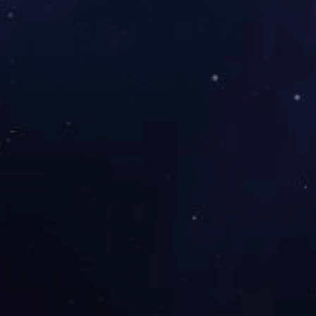
走进金鹭
公司简介
发展历程
荣誉时刻
企业文化