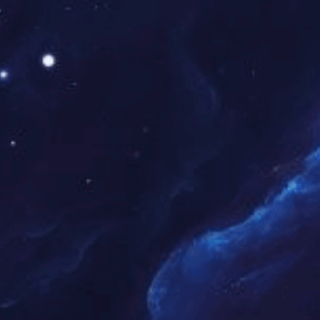
Customer