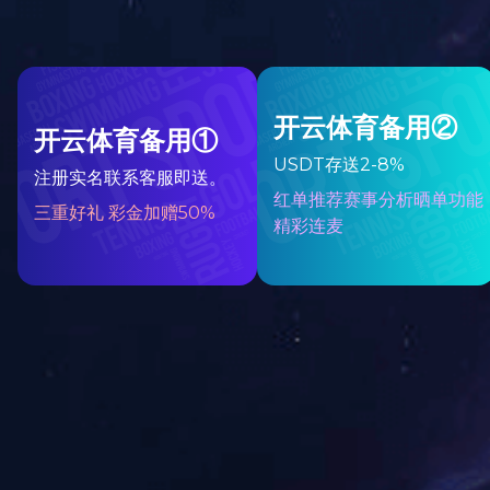
leyu创立于中国改革开放初期的1985年，金鹭从一家生产沙发的小
了以家具为主导产业，集医疗研发、建筑装饰、房产置业、专业市
产业于一体较具规模的集团企业。“金鹭”品牌已经成为中国驰名品
借着“开拓进取，永不满足”的奋斗精神和“以客户为中心，追求质量
的产品、负责任的形象赢得了市场和客户的认同在不断扩大国内影响
欧、美等国际市场，为中国民族品牌争光。
集团简介 >
发展历程 >
大产业
大公司
余员工