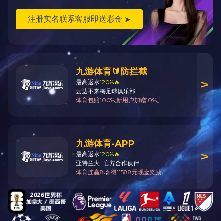
圣莎拉庄园
英冠水天城
宁波中心●蘭園