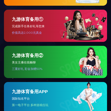
山东东营宾馆
<
1
>

关注金鹭：
0571-82692888

全国客服热线：
Copyright © 2022 leyu有限公司 页面版权所有
浙ICP备14023459号
友情链接

安博首页
|
开云手机在线入口官网_开云（中国）
|
爱游戏
|
三亿体育_三
亿(中国)一站式服务官方网站
|
乐鱼线上平台(集团)官方网站
|
乐鱼官网网
页版_乐鱼（中国）官方
|
九游j9官方入口_九游（中国）
|
九游j9官方网
站
|
milan米兰电子(中国)官方网站
|